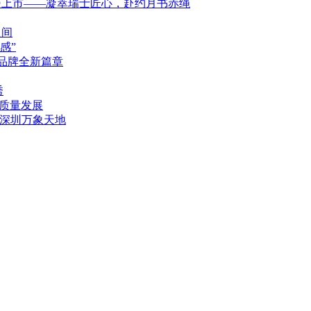
军刀浪漫上市——凝萃瑞士匠心，赴约月书赤绳
之间
感”
列开启品牌全新篇章
秀
高质量发展
，落户深圳万象天地