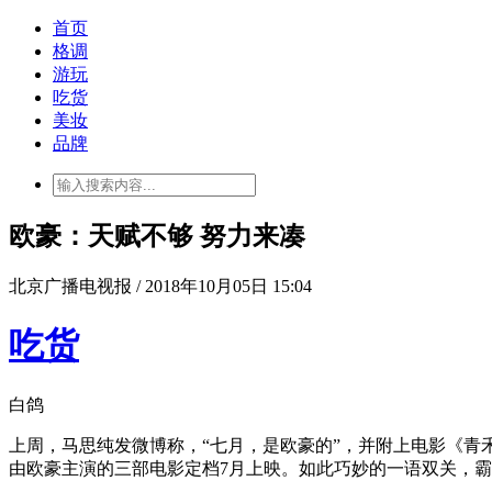
首页
格调
游玩
吃货
美妆
品牌
欧豪：天赋不够 努力来凑
北京广播电视报 / 2018年10月05日 15:04
吃货
白鸽
上周，马思纯发微博称，“七月，是欧豪的”，并附上电影《青
由欧豪主演的三部电影定档7月上映。如此巧妙的一语双关，霸