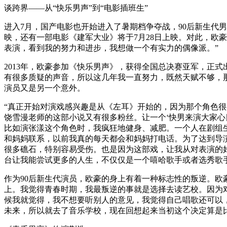
谈跨界——从“快乐男声”到“电影插班生”
进入7月，国产电影也开始进入了暑期档争夺战，90后新生代男
映，还有一部电影《建军大业》将于7月28日上映。对此，欧
表演，看到我的努力和进步，我想做一个有实力的偶像派。”
2013年，欧豪参加《快乐男声》，获得全国总决赛亚军，正
有很多质疑的声音，所以这几年我一直努力，既然天赋不够，
演员又是另一个意外。
“真正开始对演戏感兴趣是从《左耳》开始的，因为那个角色
饶雪漫老师的这部小说又有很多粉丝。让一个‘快男来演大家
比如演张漾这个角色时，我疯狂地健身、减肥。一个人在剧组
和妈妈联系，以前我真的每天都会和妈妈打电话。为了达到导
很多礁石，特别容易受伤。也是因为这部戏，让我从对表演的
台让我能尝试更多的人生，不仅仅是一个嘻哈歌手或者选秀歌
作为90后新生代演员，欧豪的身上有着一种标志性的叛逆。欧
上。我觉得青春时期，我最叛逆的事就是选择去读艺校。因为
候我就觉得，我不想要听别人的意见，我觉得自己唱歌还可以
未来，所以就去了音乐学校，现在回想起来当初这个决定算是