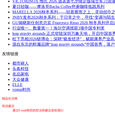
VICTORINOX 维氏 2026 逍遥派七夕限定版瑞士
夏日轻咖——摩洛哥Bacha Coffee夿萐咖啡低因系列
MARELLA 2026秋冬系列——轻盈廓形之上，灵动丝巾
JNBY发布2026秋冬系列：于日常之中，寻找“变调与陌生
GU揭晓新任创意总监 Francesco Risso 2026 秋冬系
行业唯一、数量第一！海尔空调揽获3项中国专利奖
leap gravity grounds 正式登陆深圳万象天地，开启中国首
松下亮相2026链博会：深耕“银发经济”，赋能康养产业
源自东京的鞋履品牌“leap gravity grounds”中国首秀
友情链接
都市丽人
头条科技
名品家电
大众健康
ELLE
vogue时尚
精品生活网
投诉建议
通过E-mail将您的想法和建议发给我们