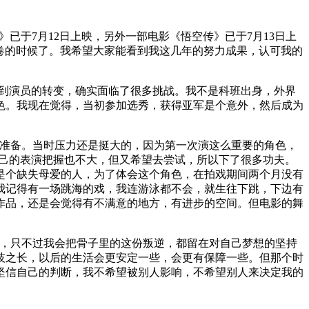
已于7月12日上映，另外一部电影《悟空传》已于7月13日上
答卷的时候了。我希望大家能看到我这几年的努力成果，认可我的
歌手到演员的转变，确实面临了很多挑战。我不是科班出身，外界
色。我现在觉得，当初参加选秀，获得亚军是个意外，然后成为
和准备。当时压力还是挺大的，因为第一次演这么重要的角色，
自己的表演把握也不大，但又希望去尝试，所以下了很多功夫。
是个缺失母爱的人，为了体会这个角色，在拍戏期间两个月没有
我记得有一场跳海的戏，我连游泳都不会，就生往下跳，下边有
作品，还是会觉得有不满意的地方，有进步的空间。但电影的舞
样，只不过我会把骨子里的这份叛逆，都留在对自己梦想的坚持
技之长，以后的生活会更安定一些，会更有保障一些。但那个时
坚信自己的判断，我不希望被别人影响，不希望别人来决定我的