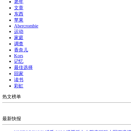
老年
文章
东西
苹果
Abercrombie
运动
家庭
调查
香奈儿
Kors
记忆
最佳选择
回家
读书
彩虹
热文榜单
最新快报