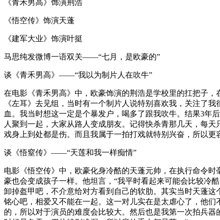
《青禾男高》饰演荆浩
《悟空传》饰演天蓬
《建军大业》饰演叶挺
马思纯发微博一语双关——“七月，是欧豪的”
谈《青禾男高》——“我以为制片人在吹牛”
在电影《青禾男高》中，欧豪饰演的荆浩是学校里的扛把子，
《左耳》去见组，当时有一个制片人说特别喜欢我，关注了我
血。我当时想这一定是个暴发户，喝多了跟我吹牛。结果3年
人聚到一起，大家从路人变成朋友。记得快杀青那几天，每天
戏身上到处都是伤。而且我属于一拍打戏就特别兴奋，所以更
谈《悟窒传》——“天莲和我一样痴情”
电影《悟空传》中，欧豪化身冷酷的天蓬元帅，在执行命令时
豪也会变成孩子一样。他坦言，“我平时看起来可能会比较冷
卸掉盔甲吧，不介意给对方看到自己的软肋。其实当时天蓬这
铭心吧，相爱又不能在一起。这一对儿实在是太虐心了，他们
的，所以对于演员的难度会比较大。然后也是我第一次拍兵器