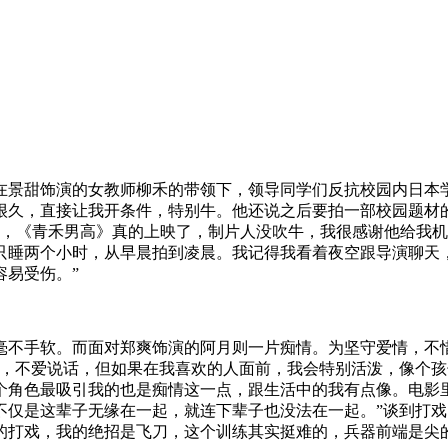
在景甜饰演的女教师柳禾的带领下，领导同学们反抗校园内日本学
很久，直接让我开条件，特别牛。他还说之后要拍一部校园题材
后，《青禾男高》真的上映了，制片人没吹牛，我很感谢他给我
只睡两个小时，从早晨拍到凌晨。我记得我看着夜空跟导演聊天
容易受伤。”
毫不手软。而面对郑爽饰演的阿月则一片痴情。为坚守爱情，不
酷，不爱说话，但如果在我喜欢的人面前，我会特别活泼，像个
个角色最吸引我的也是痴情这一点，跟生活中的我有点像。电影
不仅是这辈子无缘在一起，就连下辈子也没法在一起。”谈到打戏
的打戏，我的绝招是飞刀，这个训练其实挺难的，兵器前端是尖