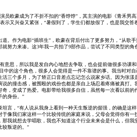
演员欧豪成为了不折不扣的“香饽饽”，其主演的电影《青禾男高》
豪表示又兴奋又紧张，“暑假到了，学生们都放假了，也是我交
式出道。作为电影“插班生”，欧豪在背后付出了更多努力，“从
那就努力来凑。这3年我一共拍了9部作品，尝试了不同类型的角
很有意思，所以我是发自內心地想去争取，也会提前做很多功课
心目中的这个角色，很多人会觉得是一件不靠谱的事。我当时对
生活三个多月，为了矫正口音差点忘记怎么说家乡话。因为张漾
演说的撞击感，被围殴的戏份也都是亲自上场忍着疼痛被真打。
好奇，变成了热爱。电影带给我很多自信，虽然每一次看以前的
手的身份。”
豪坦言，“有人说从我身上看到一种天生叛逆的倔强，的确是这
对于像我们家这样一个比较传统的家庭来说，父母会觉得你有一
，那我就想去学唱歌，我也不知道这个行业未来会是什么，但我
比较叛逆的。”