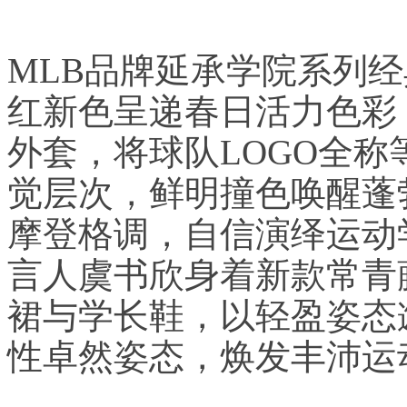
MLB品牌延承学院系列
红新色呈递春日活力色彩
外套，将球队LOGO全
觉层次，鲜明撞色唤醒蓬
摩登格调，自信演绎运动
言人虞书欣身着新款常青
裙与学长鞋，以轻盈姿态
性卓然姿态，焕发丰沛运