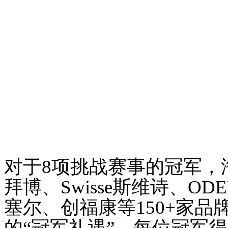
对于8项挑战赛事的冠军，
拜博、Swisse斯维诗、ODEE
塞尔、创福康
等
150+家
品
的
“冠军礼遇”
，每位冠军得