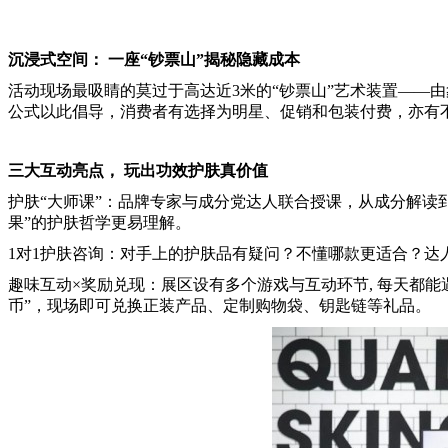
沉浸式空间： 一座“钞票山”揭秘隐藏成本
活动现场最吸睛的莫过于高达近3米的“钞票山”艺术装置——由象征
公式以此倡导，消费者有选择为明星、促销和包装付费，亦有
三大互动亮点， 玩出功效护肤真价值
护肤“大师课”：品牌专家与成分党达人联合授课，从成分解读
果”的护肤哲学更易理解。
1对1护肤咨询：对手上的护肤品有疑问？不懂哪款更适合？达
趣味互动×奖励兑现：展区设有多个游戏与互动环节, 每天都能
币”，现场即可兑换正装产品、定制购物袋、钥匙链等礼品。