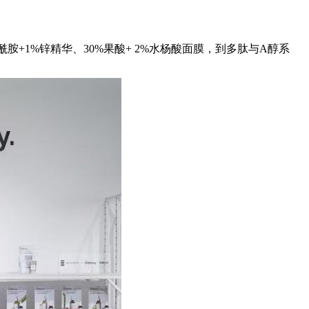
酰胺+1%锌精华、30%果酸+ 2%水杨酸面膜，到多肽与A醇系