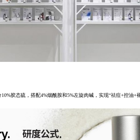
0%胶态硫，搭配4%烟酰胺和5%左旋肉碱，实现“祛痘+控油+褪