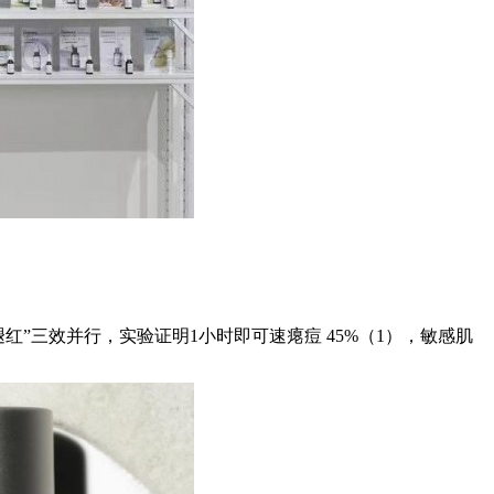
红”三效并行，实验证明1小时即可速瘪痘 45%（1），敏感肌