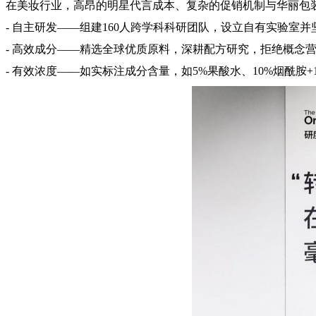
在美妆行业，高昂的明星代言成本、复杂的促销机制与华丽包装不断
- 自主研发——组建160人跨学科科研团队，设立自有实验室
- 高效成分——精选全球优质原料，深耕配方研究，拒绝概念
- 有效浓度——如实标注成分含量，如5%果酸水、10%烟酰胺