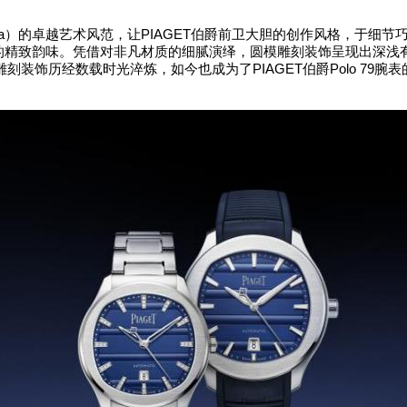
a
PIAGET
）的卓越艺术风范，让
伯爵前卫大胆的创作风格，于细节
的精致韵味。凭借对非凡材质的细腻演绎，圆模雕刻装饰呈现出深浅
PIAGET
Polo 79
雕刻装饰历经数载时光淬炼，如今也成为了
伯爵
腕表