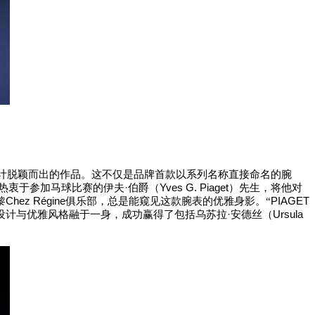
计脱颖而出的作品。这不仅是品牌首款以系列名称直接命名的腕
·
Yves G. Piaget
热衷于参加马球比赛的伊夫
伯爵（
）先生，将他对
Chez Régine
PIAGET
黎
俱乐部，总是能窥见这款腕表的优雅身影。
“
·
Ursula
设计与优雅风格融于一身，成功赢得了包括乌苏拉
安德丝（