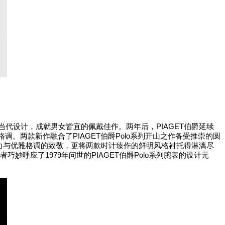
PIAGET
当代设计，成就男女皆宜的佩戴佳作。两年后，
伯爵延续
PIAGET
Polo
格调。两款新作融合了
伯爵
系列开山之作备受推崇的圆
力与优雅格调的致敬，更将两款时计臻作的鲜明风格衬托得淋漓尽
1979
PIAGET
Polo
者巧妙呼应了
年问世的
伯爵
系列腕表的设计元