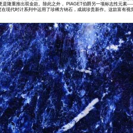
PIAGET
更是隆重推出双金款。除此之外，
伯爵另一项标志性元素
—
度在现代时计系列中运用了珍稀方钠石，成就珍贵新作。这款富有视