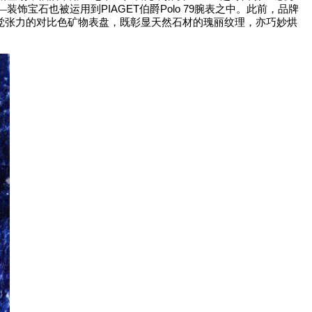
PIAGET
Polo 79
—
装饰宝石也被运用到
伯爵
腕表之中。此前，品牌
觉张力的对比色矿物表盘，既彰显天然石材的瑰丽纹理，亦巧妙烘