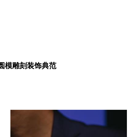
承袭圆模雕刻装饰典范