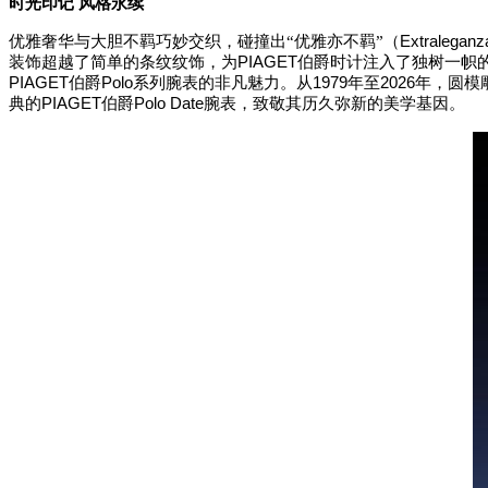
时光印记
风格永续
Extraleganz
优雅奢华与大胆不羁巧妙交织，碰撞出
“
优雅亦不羁
”
（
PIAGET
装饰超越了简单的条纹纹饰，为
伯爵时计注入了独树一帜
PIAGET
Polo
1979
2026
伯爵
系列腕表的非凡魅力。从
年至
年，圆模
PIAGET
Polo Date
典的
伯爵
腕表，致敬其历久弥新的美学基因。