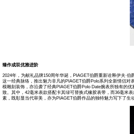
臻作成双
优雅进阶
2024
150
PIAGET
·
年，为献礼品牌
周年华诞，
伯爵重新诠释伊夫
伯
PIAGET
Polo
这一经典脉络，推出魅力非凡的
伯爵
系列全新情侣对
PIAGET
Polo Date
模雕刻装饰，亦沿袭了经典
伯爵
腕表所独有的优
42
36
致。其中，
毫米表款搭配卡其绿可替换式橡胶表带，而
毫米表
PIAGET
素，既彰显当代审美，亦为
伯爵作品的独特魅力写下了生