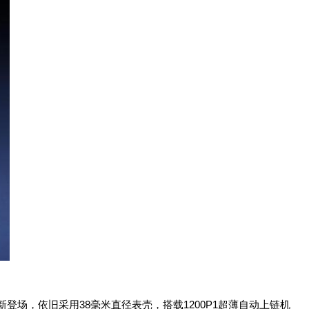
38
1200P1
新登场，依旧采用
毫米直径表壳，搭载
超薄自动上链机