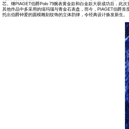
PIAGET
Polo 79
芯。继
伯爵
腕表黄金款和白金款大获成功后，此次
PIAGET
其他作品中多采用的缟玛瑙与青金石表盘，而今，
伯爵首
托出伯爵钟爱的圆模雕刻纹饰的立体韵律，令经典设计焕发新生。