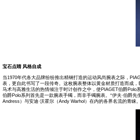
宝石点睛
风格自成
1970
PIA
当
年代各大品牌纷纷推出精钢打造的运动风尚腕表之际，
表，更自此书写了一段传奇。这枚腕表整体以黄金材质打造而成，
PIAGET
Polo
马术与高雅生活的热情倾注于时计创作之中，使
伯爵
Polo
·
伯爵
系列首先是一款腕表手镯，而非手镯腕表。
”
伊夫
伯爵先
Andress
·
Andy Warhol
）与安迪
沃霍尔（
）在内的各界名流的青睐