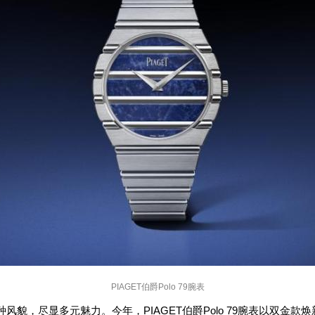
PIAGET伯爵Polo 79腕表
PIAGET
Polo 79
种风貌，尽显多元魅力。今年，
伯爵
腕表以双金款焕