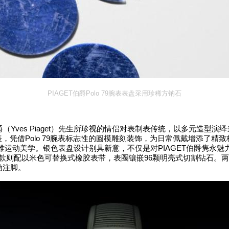
PIAGET
伯爵
Polo 79
腕表表盘采用珍稀方钠石
Yves Piaget
爵（
）先生所珍视的情侣对表制表传统，以多元造型演绎
Polo 79
表，凭借
腕表标志性的圆模雕刻装饰，为日常佩戴增添了精致
PIAGET
雅运动美学。银色表盘设计别具新意，不仅是对
伯爵隽永魅
96
款则配以米色可替换式橡胶表带，表圈镶嵌
颗明亮式切割钻石。两
动注脚。