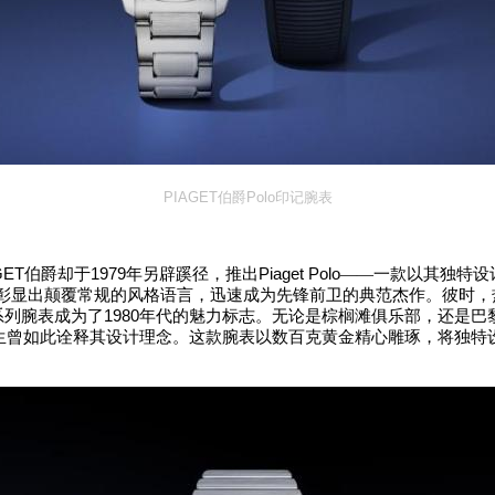
PIAGET
伯爵
Polo
印记腕表
GET
1979
Piaget Polo
伯爵却于
年另辟蹊径，推出
——
一款以其独特设
彰显出颠覆常规的风格语言，迅速成为先锋前卫的典范杰作。彼时，
1980
系列腕表成为了
年代的魅力标志。无论是棕榈滩俱乐部，还是巴
生曾如此诠释其设计理念。这款腕表以数百克黄金精心雕琢，将独特
。