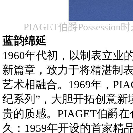
PIAGET伯爵Posses
蓝韵
绵延
1960
年代初，以制表立业
新篇章，致力于将精湛制
艺术相融合。
1969
年，
PIA
纪系列
”
，大胆开拓创意新
贵的质感。
PIAGET
伯爵
在
久：
1959
年开设的首家精