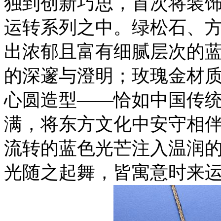
独到创新巧思，首次将装饰宝石
运转系列之中。绿松石、
出浓郁
且
富有细腻层次的
的深邃与澄明；
玫瑰
金材
心圆造型
——
恰如中国传
满
，
将东方文化中安守相
流转的蓝色光芒注入温润
光随之起舞，皆寓意时来