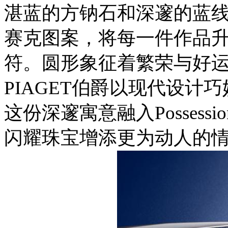
湛蓝的方钠石和深邃的蓝
赛克图案，将每一件作品
符。
圆形象征着繁荣与好
PIAGET
伯爵以现代设计巧
这份
深邃寓意融入
Possessio
闪耀珠宝增添更为动人的