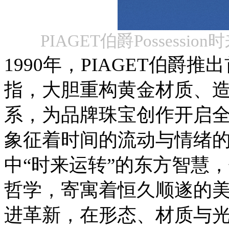
PIAGET伯爵Posses
1990
年，
PIAGET
伯爵推出
指，大胆重构黄金材质、
系，为品牌珠宝创作开启
象征着时间的流动与情绪
中
“
时来运转
”
的东方智慧，
哲学
，寄寓着恒久顺遂的
进革新，在形态、材质与