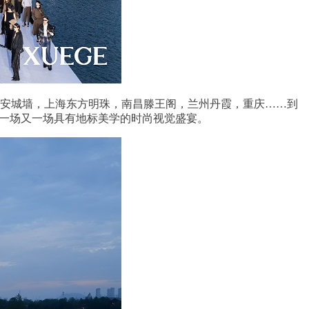
都，西安城墙，上海东方明珠，南昌滕王阁，兰州丹霞，重庆……到
呈现一场又一场具有地标美学的时尚视觉盛宴。