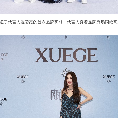
大秀，见证了代言人温碧霞的首次品牌亮相。代言人身着品牌秀场同