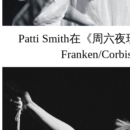
Patti Smith在《
Franken/Corbi