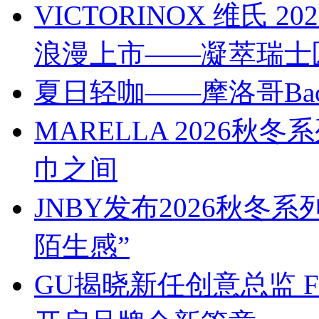
VICTORINOX 维氏
浪漫上市——凝萃瑞士
夏日轻咖——摩洛哥Bach
MARELLA 2026
巾之间
JNBY发布2026秋冬
陌生感”
GU揭晓新任创意总监 Franc