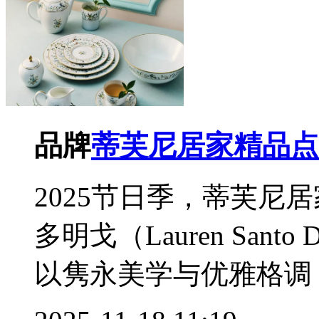
品牌
蒂芙尼居家精品点
2025节日季，蒂芙尼
多明戈（Lauren San
以隽永美学与优雅格调，