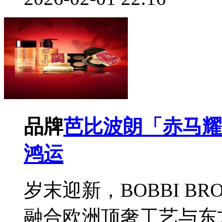
品牌
芭比波朗「赤马耀
鸿运
岁末迎新，BOBBI BR
融合欧洲顶奢工艺与东