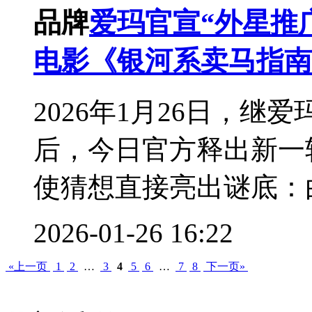
品牌
爱玛官宣“外星推
电影《银河系卖马指南
2026年1月26日，
后，今日官方释出新一
使猜想直接亮出谜底：由
2026-01-26 16:22
«上一页
1
2
…
3
4
5
6
…
7
8
下一页»