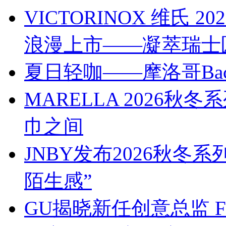
VICTORINOX 维氏
浪漫上市——凝萃瑞士
夏日轻咖——摩洛哥Bach
MARELLA 2026
巾之间
JNBY发布2026秋冬
陌生感”
GU揭晓新任创意总监 Franc