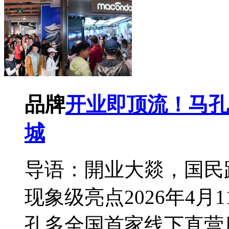
品牌
开业即顶流！马孔
城
导语：開业大燚，国民
现象级亮点2026年4
孔多全国首家线下直营店